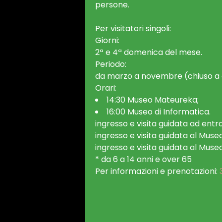
persone.
Per visitatori singoli:
Giorni:
2ª e 4ª domenica del mese.
Periodo:
da marzo a novembre (chiuso a 
Orari:
14:30 Museo Mateureka;
16:00 Museo di Informatica.
ingresso e visita guidata ad entra
ingresso e visita guidata al Muse
ingresso e visita guidata al Muse
* da 6 a 14 anni e over 65
Per informazioni e prenotazioni: