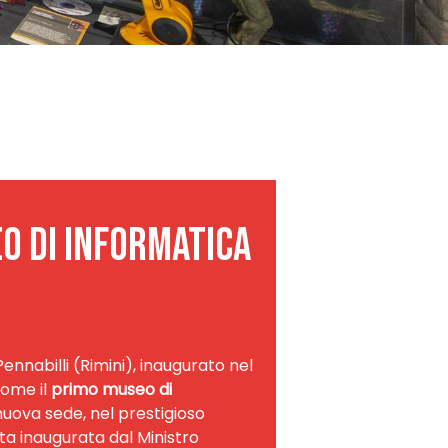
o di informatica
Pennabilli (Rimini), inaugurato nel
come il
primo museo di
 nuova sede, nel prestigioso
ata inaugurata dal Ministro