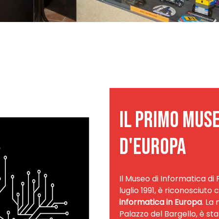
Headline
Il primo muse
d'europa
Il Museo di Informatica di 
luglio 1991, è riconosciuto 
informatica in Europa
. La
Palazzo del Bargello, è st